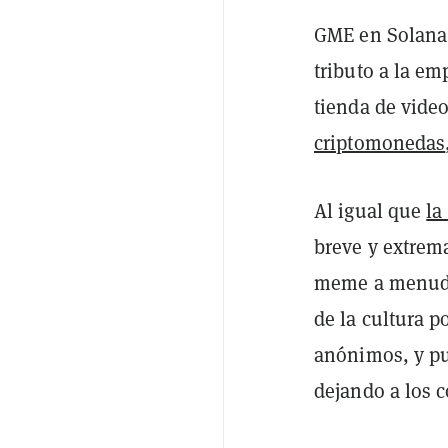
GME en Solana
tributo a la e
tienda de vide
criptomonedas
Al igual que
la
breve y extrem
meme a menudo
de la cultura p
anónimos, y pu
dejando a los 