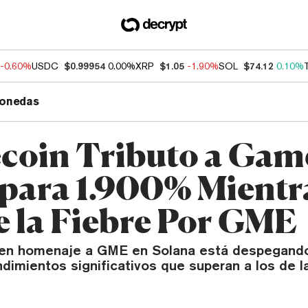
-0.60%
USDC
$0.99954
0.00%
XRP
$1.05
-1.90%
SOL
$74.12
0.10%
onedas
oin Tributo a Gam
spara 1.900% Mientr
e la Fiebre Por GME
en homenaje a GME en Solana está despegando
dimientos significativos que superan a los de 