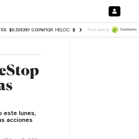
TRX
$0.326397
0.00%
FIGR_HELOC
$1.032
3.00%
HYPE
$56.41
0.60
Price data by
eStop
as
 este lunes,
las acciones