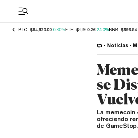
Coin Prices
BTC
$64,823.00
0.80%
ETH
$1,910.26
2.20%
BNB
$596.84
Noticias
M
Memec
se Di
Vuelv
La memecoin 
ofreciendo ren
de GameStop.