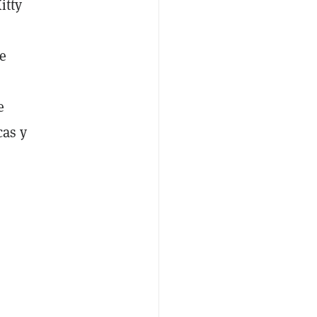
itty
e
e
cas y