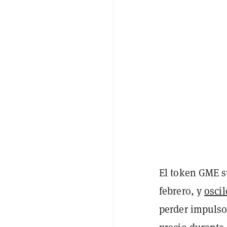
El token GME s
febrero, y
oscil
perder impulso