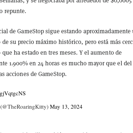
 semanas, y se negociaba por alrededor de $0,0005 
o repunte.
icial de GameStop sigue estando aproximadamente
 de su precio máximo histórico, pero está más cerc
o que ha estado en tres meses. Y el aumento de
te 1.900% en 24 horas es mucho mayor que el del
 las acciones de GameStop.
/YgjVqtgcNS
 (@TheRoaringKitty)
May 13, 2024