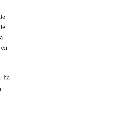
 de
del
la
 en
, ha
4