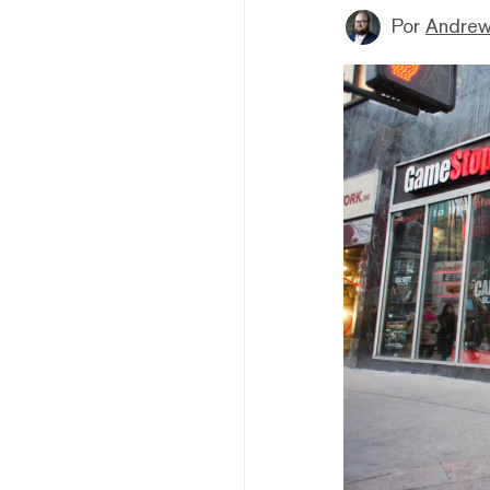
Por
Andrew