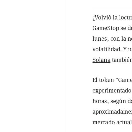
¿Volvió la locu
GameStop se dup
lunes, con la 
volatilidad. Y
Solana
también
El token "Game
experimentado 
horas, según d
aproximadament
mercado actual