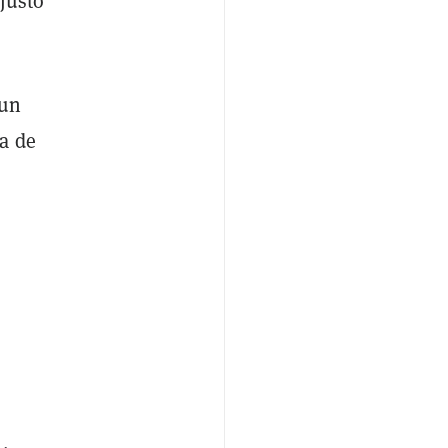
justo
 un
a de