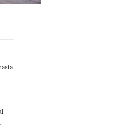
hasta
al
.