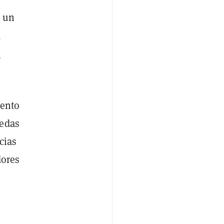
o un
a
s
ento
nedas
cias
dores