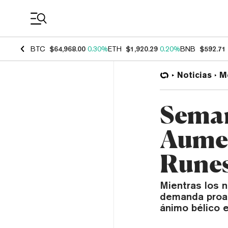
Coin Prices
BTC
$64,968.00
0.30%
ETH
$1,920.29
0.20%
BNB
$592.71
Noticias
M
Seman
Aumen
Runes
Mientras los 
demanda proac
ánimo bélico e