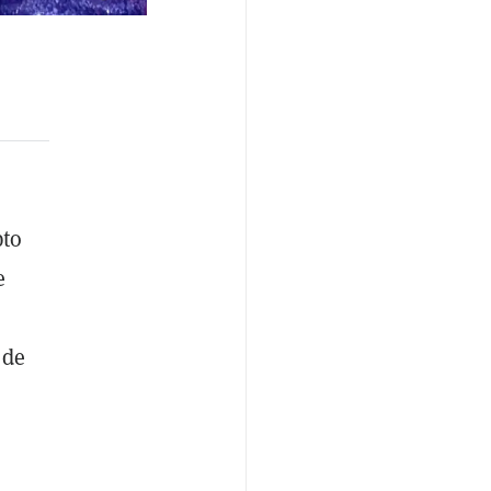
pto
e
 de