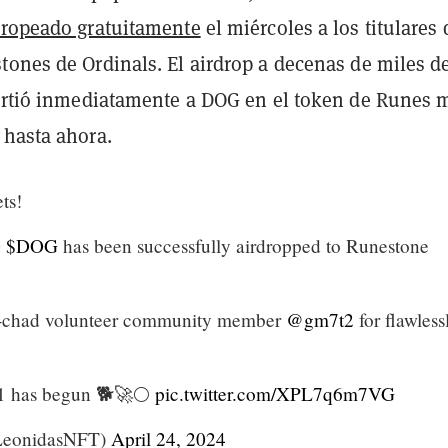
dropeado gratuitamente
el miércoles a los titulares 
tones de Ordinals. El airdrop a decenas de miles d
virtió inmediatamente a DOG en el token de Runes 
 hasta ahora.
ts!
0
$DOG
has been successfully airdropped to Runestone
a-chad volunteer community member
@gm7t2
for flawless
$1 has begun 🐕🚀🌕
pic.twitter.com/XPL7q6m7VG
LeonidasNFT)
April 24, 2024