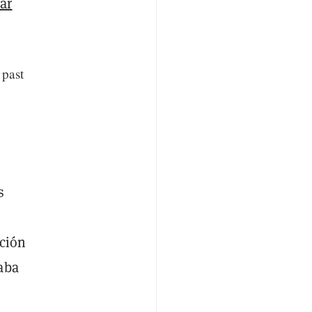
ar
 past
s
o
cción
aba