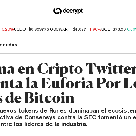
-0.20%
USDC
$0.999775
0.00%
XRP
$1.027
-1.90%
SOL
$73.96
0.6
onedas
a en Cripto Twitter
ta la Euforia Por L
 de Bitcoin
nuevos tokens de Runes dominaban el ecosistem
tiva de Consensys contra la SEC fomentó un 
ntre los líderes de la industria.