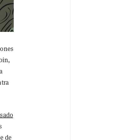
iones
oin,
a
ntra
asado
s
e de