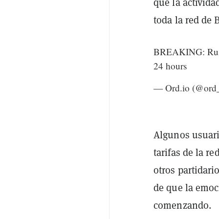
que la activid
toda la red de 
BREAKING: Runes 
24 hours
— Ord.io (@ord
Algunos usuar
tarifas de la r
otros partidar
de que la emoc
comenzando.