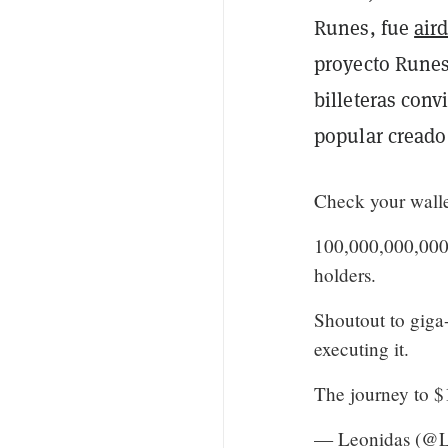
Runes, fue
air
proyecto Runes
billeteras con
popular creado
Check your walle
100,000,000,00
holders.
Shoutout to gig
executing it.
The journey to 
— Leonidas (@