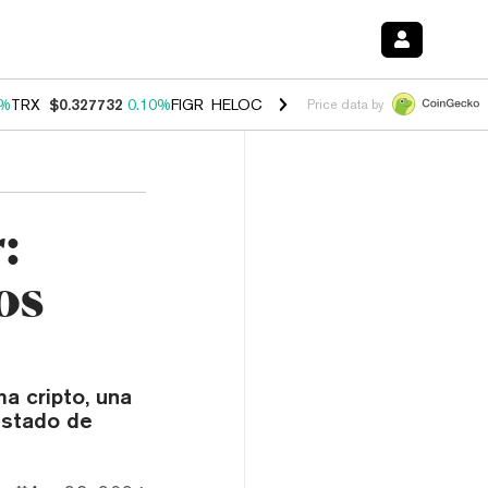
0%
TRX
$0.327732
0.10%
FIGR_HELOC
$1.038
1.80%
HYPE
$55.62
-0
Price data by
:
os
a cripto, una
estado de