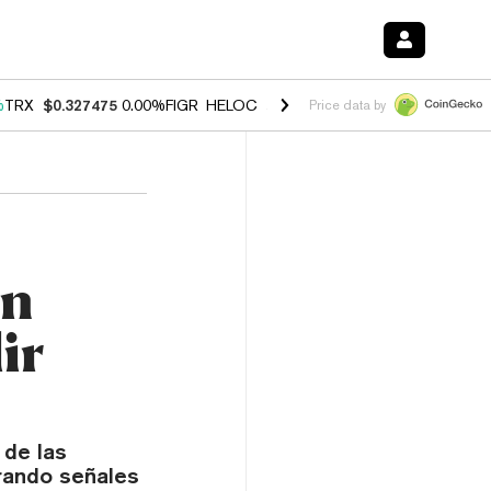
%
TRX
$0.327475
0.00%
FIGR_HELOC
$1.033
1.80%
HYPE
$54.70
-0.
Price data by
en
ir
 de las
rando señales