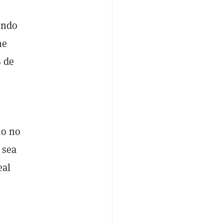
endo
me
s de
do no
 sea
eal