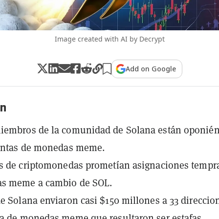
Image created with AI by Decrypt
Add on Google
n
iembros de la comunidad de Solana están oponié
ventas de monedas meme.
rs de criptomonedas prometían asignaciones tempr
s meme a cambio de SOL.
e Solana enviaron casi $150 millones a 33 direccio
a de monedas meme que resultaron ser estafas.