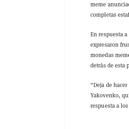
meme anunciada
completas esta
En respuesta a
expresaron frus
monedas meme e
detrás de esta 
“Deja de hacer 
Yakovenko, q
respuesta a lo