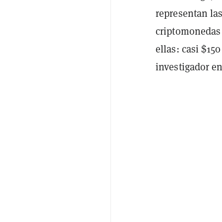
representan la
criptomonedas 
ellas: casi $15
investigador e