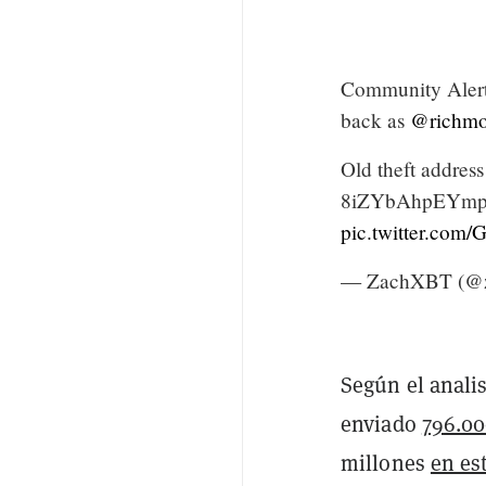
Community Alert:
back as
@richmo
Old theft address
8iZYbAhpEYmp
pic.twitter.co
— ZachXBT (@z
Según el analis
enviado
796.0
millones
en es