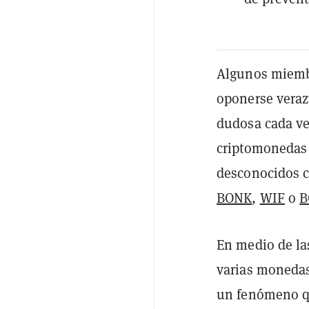
Algunos miemb
oponerse veraz
dudosa cada ve
criptomonedas 
desconocidos c
BONK
,
WIF
o
B
En medio de l
varias monedas
un fenómeno q