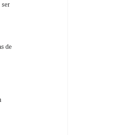
 ser
as de
n