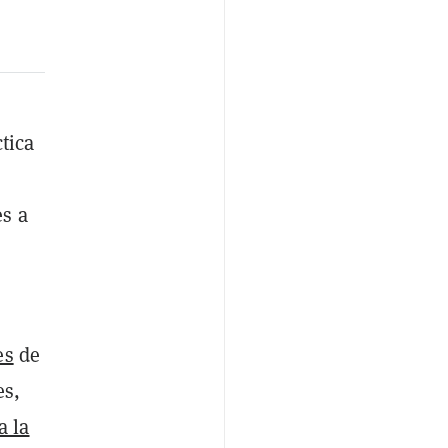
tica
s a
es
de
es,
a la