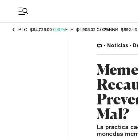
Coin Prices
BTC
$64,728.00
0.30%
ETH
$1,908.32
0.00%
BNB
$592.13
Noticias
D
Memec
Recau
Preve
Mal?
La práctica c
monedas meme,