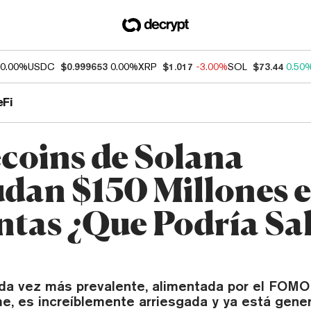
0.00%
USDC
$0.999653
0.00%
XRP
$1.017
-3.00%
SOL
$73.44
0.50
eFi
oins de Solana
dan $150 Millones 
ntas ¿Que Podría Sal
ada vez más prevalente, alimentada por el FOMO
 es increíblemente arriesgada y ya está gene