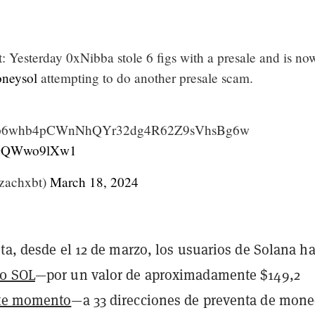
 Yesterday 0xNibba stole 6 figs with a presale and is no
neysol
attempting to do another presale scam.
6whb4pCWnNhQYr32dg4R62Z9sVhsBg6w
m/GQWwo9lXw1
achxbt)
March 18, 2024
ta, desde el 12 de marzo, los usuarios de Solana h
00 SOL
—por un valor de aproximadamente $149,2
te momento
—a 33 direcciones de preventa de mon