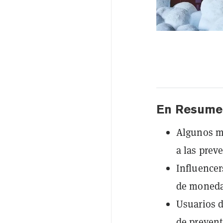
En Resume
Algunos m
a las pre
Influence
de moneda
Usuarios d
de prevent