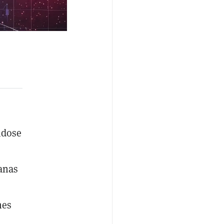
ndose
anas
nes