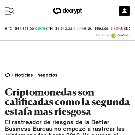
Coin Prices
$64,657.00
$1,913.33
$593.09
BTC
0.50%
ETH
2.10%
BNB
-1.30%
USDC
Price data by
Noticias
Negocios
Criptomonedas son
calificadas como la segunda
estafa mas riesgosa
El rastreador de riesgos de la Better
Business Bureau no empezó a rastrear las