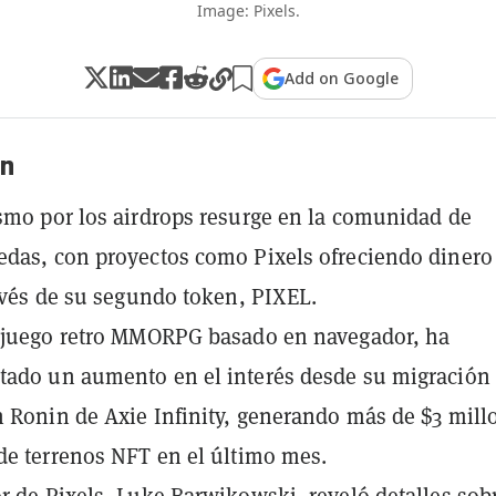
Image: Pixels.
Add on Google
n
smo por los airdrops resurge en la comunidad de
das, con proyectos como Pixels ofreciendo dinero
ravés de su segundo token, PIXEL.
n juego retro MMORPG basado en navegador, ha
ado un aumento en el interés desde su migración 
 Ronin de Axie Infinity, generando más de $3 mill
de terrenos NFT en el último mes.
r de Pixels, Luke Barwikowski, reveló detalles sobr