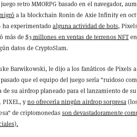
el juego retro MMORPG basado en el navegador, au
migró
a la blockchain Ronin de Axie Infinity en oct
go ha experimentado
alguna actividad de bots
, Pixel
ró más de
$3 millones en ventas de terrenos NFT
en
gún datos de CryptoSlam.
ke Barwikowski, le dijo a los fanáticos de Pixels a
 pasado que el equipo del juego sería "ruidoso com
a de su airdrop planeado para el lanzamiento de su
, PIXEL, y
no ofrecería ningún airdrop sorpresa
(lo
resa" de criptomonedas
son devastadoramente com
ciales).