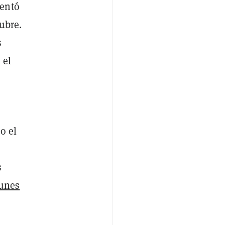
mentó
ubre.
s
 el
o el
s
unes