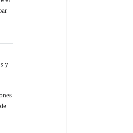
par
s y
.
iones
 de