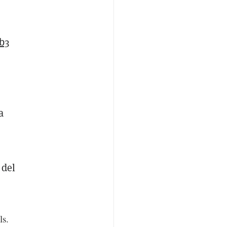
b3
a
 del
ls.