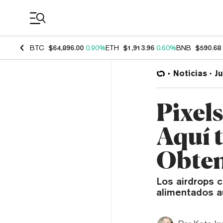
Coin Prices
BTC
$64,896.00
0.90%
ETH
$1,913.96
0.60%
BNB
$590.68
Noticias
J
Pixel
Aquí 
Obten
Los airdrops 
alimentados aú