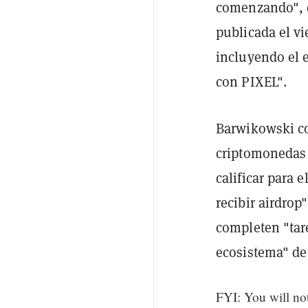
comenzando", 
publicada el v
incluyendo el 
con PIXEL".
Barwikowski co
criptomonedas 
calificar para 
recibir airdrop
completen "tar
ecosistema" de
FYI: You will not