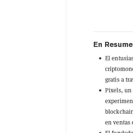
En Resume
El entusia
criptomone
gratis a t
Pixels, u
experiment
blockchain
en ventas 
El fundado