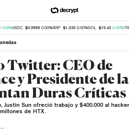
1.60%
USDC
$0.9996
0.00%
XRP
$1.036
0.00%
SOL
$76.42
2.00%
TR
onedas
o Twitter: CEO de
ce y Presidente de l
ntan Duras Críticas
, Justin Sun ofreció trabajo y $400.000 al hacke
 millones de HTX.