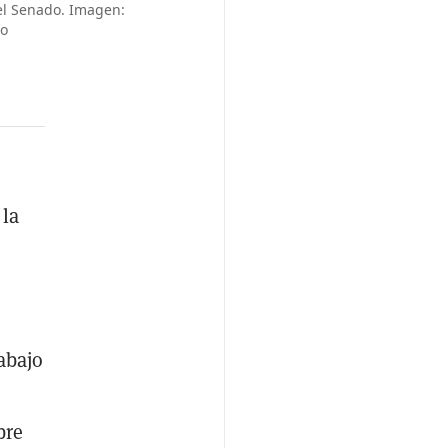
del Senado. Imagen:
do
 la
abajo
bre