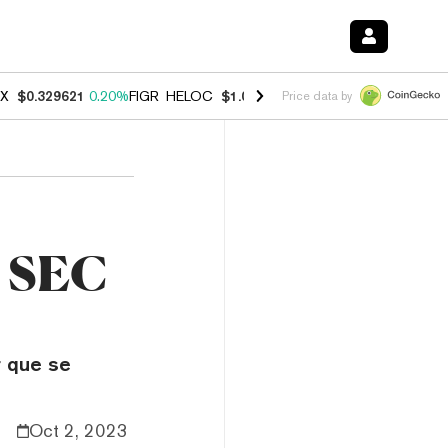
X
$0.329621
0.20%
FIGR_HELOC
$1.001
-2.70%
HYPE
$54.50
-0.30
Price data by
a SEC
r que se
Oct 2, 2023