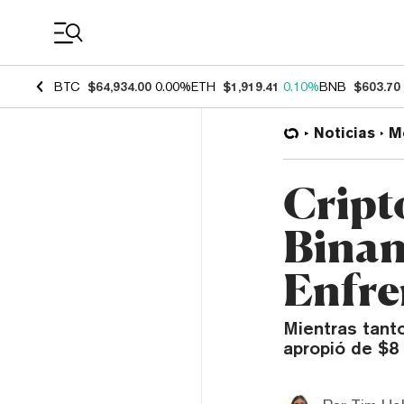
Coin Prices
BTC
$64,934.00
0.00%
ETH
$1,919.41
0.10%
BNB
$603.70
Noticias
M
Cript
Binan
Enfre
Mientras tanto
apropió de $8