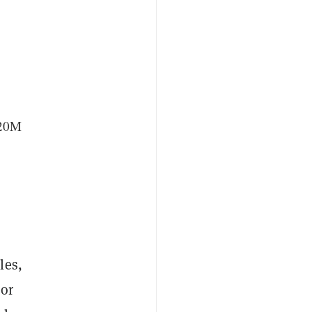
$20M
les,
sor