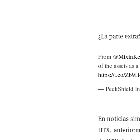
¿La parte extra
From
@MixinKe
of the assets as
https://t.co/Zb
— PeckShield In
En noticias si
HTX, anteriorm