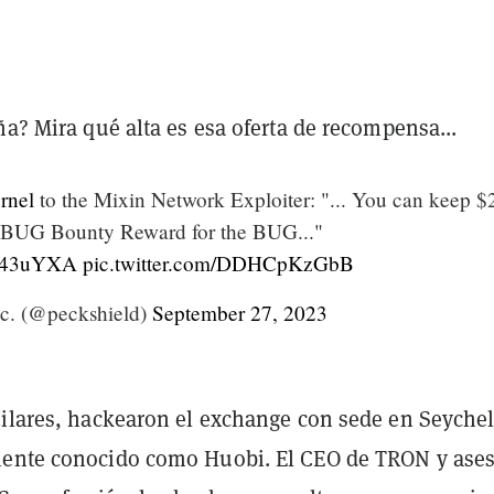
ña? Mira qué alta es esa oferta de recompensa...
rnel
to the Mixin Network Exploiter: "... You can keep 
 a BUG Bounty Reward for the BUG..."
9H43uYXA
pic.twitter.com/DDHCpKzGbB
c. (@peckshield)
September 27, 2023
milares, hackearon el exchange con sede en Seychel
ente conocido como Huobi. El CEO de TRON y ase