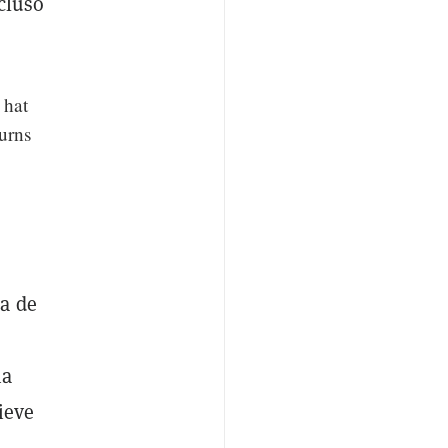
cluso
 hat
turns
ma de
ha
ieve