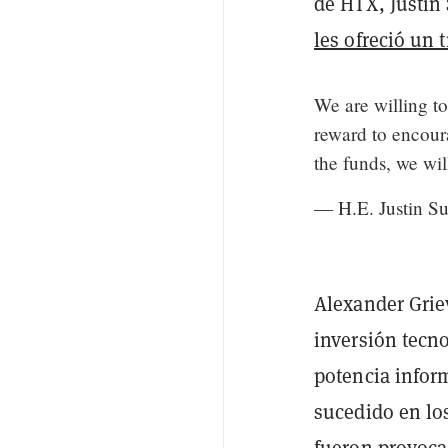
de HTX, Justin
les ofreció un 
We are willing t
reward to encoura
the funds, we wil
— H.E. Justin 
Alexander Grie
inversión tecno
potencia infor
sucedido en los
fueron provoc