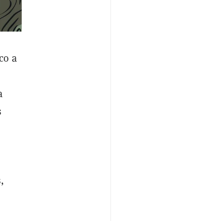
co a
a
s
,