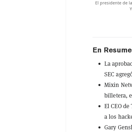
El presidente de l
Y
En Resume
La aprobac
SEC agreg
Mixin Netw
billetera,
El CEO de 
a los hack
Gary Gensl