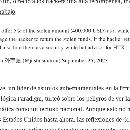
 Sun, ofreció a los hackers una alta recompensa, in
trabajo
.
o offer 5% of the stolen amount (400,000 USD) as a white
ge the hacker to return the stolen funds. If the hacker re
l also hire them as a security white hat advisor for HTX.
Sun 孙宇晨 (@justinsuntron)
September 25, 2023
ve, un líder de asuntos gubernamentales en la fir
lógica Paradigm, tuiteó sobre los peligros de ver la
mática como un recurso nacional. Aunque esto no 
 Estados Unidos hasta ahora, las reflexiones de Gr
adas por un
artículo de Semafor
que insinuaba que