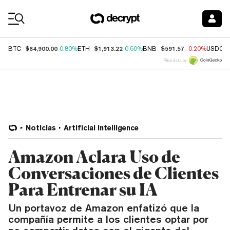
Coin Prices
$64,900.00
$1,913.22
$591.57
BTC
0.80%
ETH
0.60%
BNB
-0.20%
USDC
Price data by
Noticias
Artificial Intelligence
Amazon Aclara Uso de
Conversaciones de Clientes
Para Entrenar su IA
Un portavoz de Amazon enfatizó que la
compañía permite a los clientes optar por