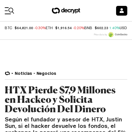
Coin Prices
$64,821.00
$1,916.54
$602.23
BTC
-0.30%
ETH
-0.20%
BNB
1.40%
USDC
Price data by
Noticias
Negocios
HTX Pierde $7,9 Millones
en Hackeo y Solicita
Devolución Del Dinero
Según el fundador y asesor de HTX, Justin
Sun, si el hacker devuelve los fondos, el