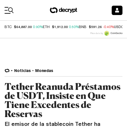
Coin Prices
$64,887.00
$1,912.00
$591.26
BTC
0.90%
ETH
0.50%
BNB
-0.40%
USDC
Price data by
Noticias
Monedas
Tether Reanuda Préstamos
de USDT, Insiste en Que
Tiene Excedentes de
Reservas
El emisor de la stablecoin Tether ha