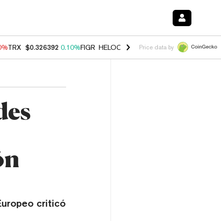
90%
TRX
$0.326392
0.10%
FIGR_HELOC
$1.033
3.00%
HYPE
$56.35
-
Price data by
des
ón
uropeo criticó