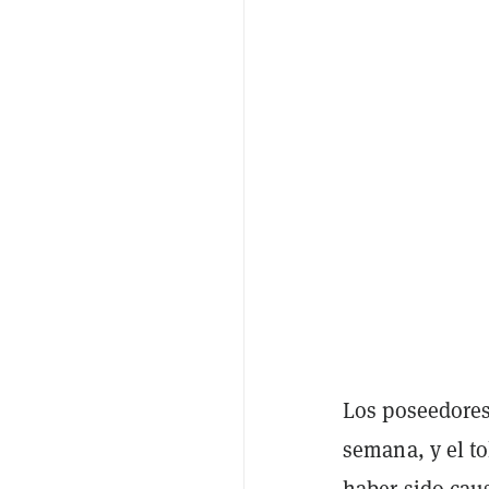
Los poseedores
semana, y el t
haber sido
cau