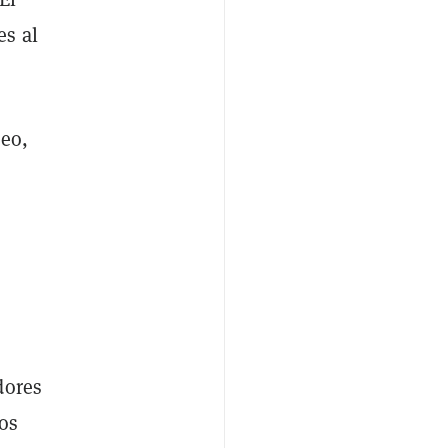
es al
peo,
D
dores
vos