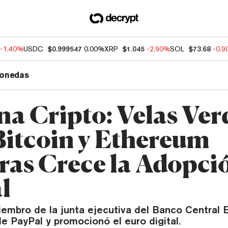
-1.40%
USDC
$0.999547
0.00%
XRP
$1.045
-2.90%
SOL
$73.68
-0.
onedas
a Cripto: Velas Ver
Bitcoin y Ethereum
ras Crece la Adopci
l
embro de la junta ejecutiva del Banco Central E
de PayPal y promocionó el euro digital.