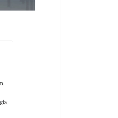
un
gía