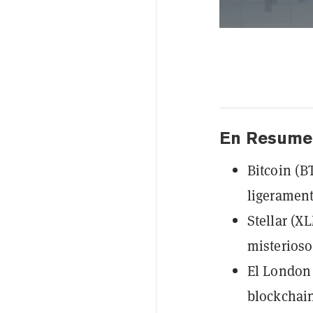
En Resume
Bitcoin (B
ligeramen
Stellar (
misterioso
El London
blockchain