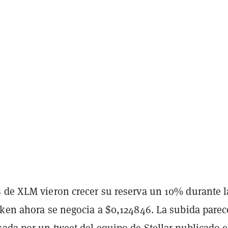
 de XLM vieron crecer su reserva un 10% durante l
oken ahora se negocia a $0,124846. La subida parec
sada por un tweet
del equipo de Stellar publicado e