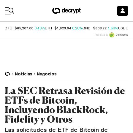
Coin Prices
$65,207.00
$1,923.94
$608.22
$
BTC
0.40%
ETH
0.20%
BNB
1.60%
USDC
Price data by
Noticias
Negocios
La SEC Retrasa Revisión de
ETFs de Bitcoin,
Incluyendo BlackRock,
Fidelity y Otros
Las solicitudes de ETF de Bitcoin de