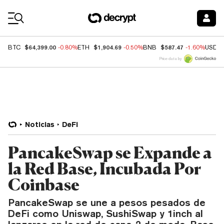
Coin Prices
$64,399.00
$1,904.69
$587.47
BTC
-0.80%
ETH
-0.50%
BNB
-1.60%
USDC
Price data by
Noticias
DeFi
PancakeSwap se Expande a
la Red Base, Incubada Por
Coinbase
PancakeSwap se une a pesos pesados de
DeFi como Uniswap, SushiSwap y 1inch al