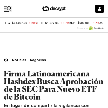
Coin Prices
$64,037.00
$1,877.04
$600.08
BTC
-1.80%
ETH
-2.30%
BNB
-1.30%
USDC
Price data by
Noticias
Negocios
Firma Latinoamericana
Hashdex Busca Aprobación
de la SEC Para Nuevo ETF
de Bitcoin
En lugar de compartir la vigilancia con