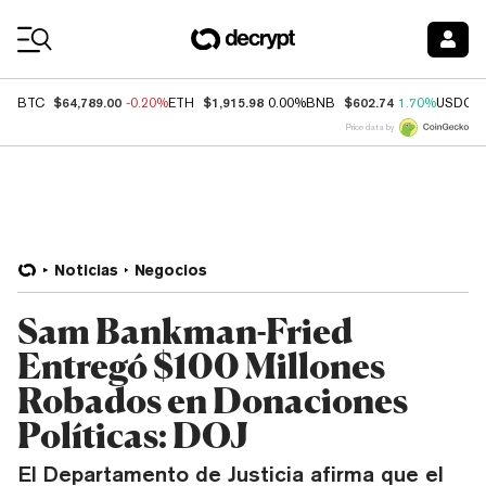
Coin Prices
$64,789.00
$1,915.98
$602.74
BTC
-0.20%
ETH
0.00%
BNB
1.70%
USDC
Price data by
Noticias
Negocios
Sam Bankman-Fried
Entregó $100 Millones
Robados en Donaciones
Políticas: DOJ
El Departamento de Justicia afirma que el