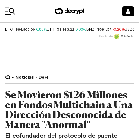
Coin Prices
$64,900.00
$1,913.22
$591.57
BTC
0.80%
ETH
0.60%
BNB
-0.20%
USDC
Price data by
Noticias
DeFi
Se Movieron $126 Millones
en Fondos Multichain a Una
Dirección Desconocida de
Manera "Anormal"
El cofundador del protocolo de puente