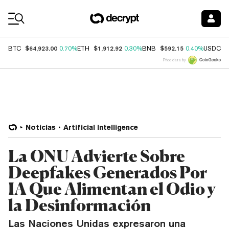
Coin Prices
$64,923.00
$1,912.92
$592.15
$
BTC
0.70%
ETH
0.30%
BNB
0.40%
USDC
Price data by
Noticias
Artificial Intelligence
La ONU Advierte Sobre
Deepfakes Generados Por
IA Que Alimentan el Odio y
la Desinformación
Las Naciones Unidas expresaron una