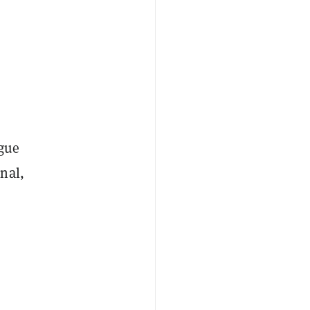
ague
nal,