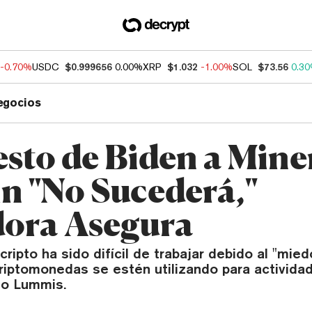
-0.70%
USDC
$0.999656
0.00%
XRP
$1.032
-1.00%
SOL
$73.56
0.3
egocios
sto de Biden a Mine
in "No Sucederá,"
ora Asegura
 cripto ha sido difícil de trabajar debido al "mie
criptomonedas se estén utilizando para activida
ijo Lummis.