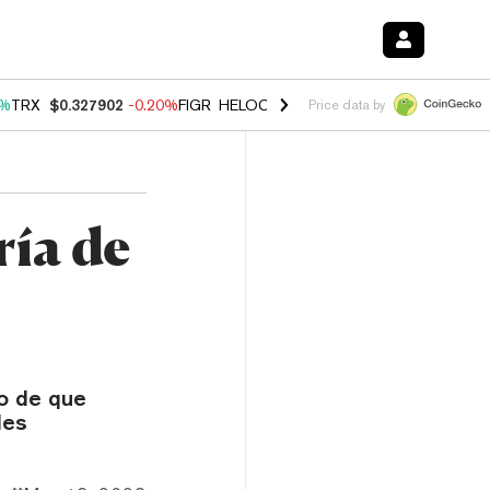
0%
TRX
$0.327902
-0.20%
FIGR_HELOC
$1.035
1.50%
HYPE
$56.74
2
Price data by
ría de
do de que
des