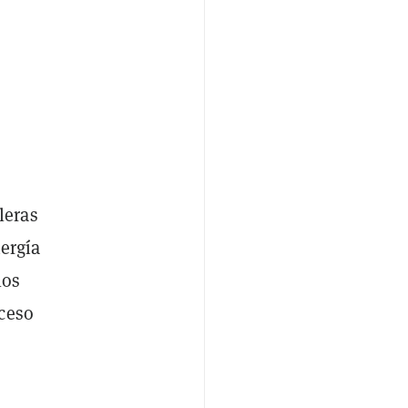
leras
nergía
los
xceso