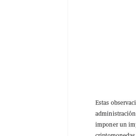
Estas observac
administración
imponer un imp
criptomonedas 