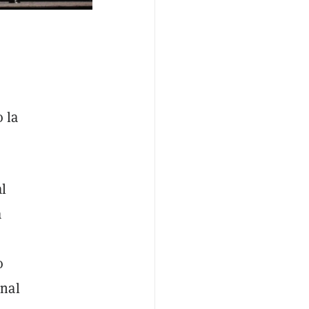
 la
al
a
o
onal