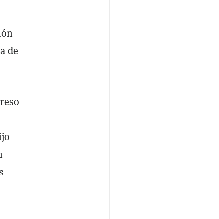
ión
ía de
greso
ijo
n
s