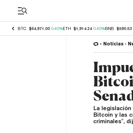
Coin Prices
BTC
$64,971.00
0.40%
ETH
$1,914.24
0.40%
BNB
$590.53
Noticias
N
Impue
Bitco
Senad
La legislación
Bitcoin y las 
criminales", d