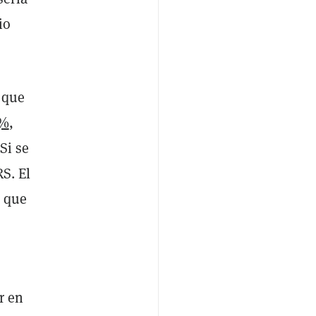
io
 que
%
,
Si se
S. El
o que
r en