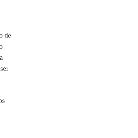
o de
no
da
ser
os