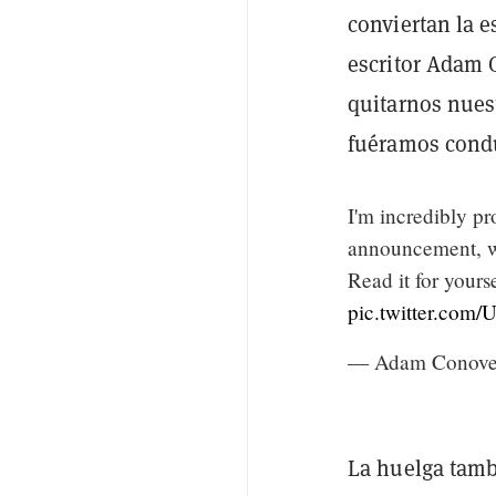
conviertan la e
escritor Adam 
quitarnos nues
fuéramos condu
I'm incredibly pr
announcement, we
Read it for yourse
pic.twitter.com
— Adam Conove
La huelga tambi