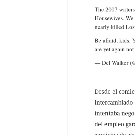
The 2007 writers
Housewives. We l
nearly killed Los
Be afraid, kids.
are yet again not
— Del Walker (
Desde el comie
intercambiado 
intentaba negoc
del empleo gar
servicios de st