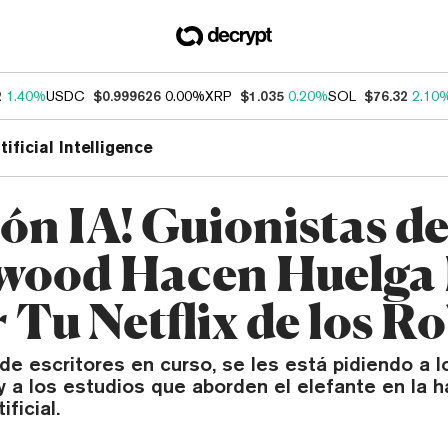
2
1.40%
USDC
$0.999626
0.00%
XRP
$1.035
0.20%
SOL
$76.32
2.10
tificial Intelligence
ión IA! Guionistas d
wood Hacen Huelga 
 Tu Netflix de los R
de escritores en curso, se les está pidiendo a l
 a los estudios que aborden el elefante en la ha
ificial.