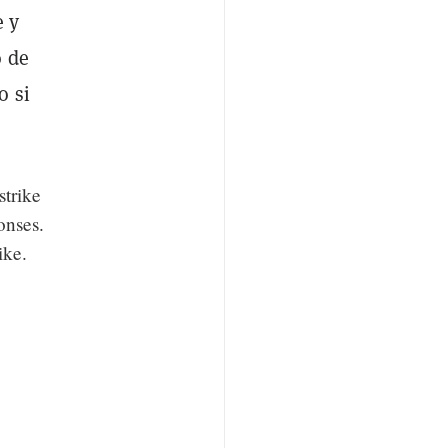
e y
o de
o si
 strike
onses.
ike.