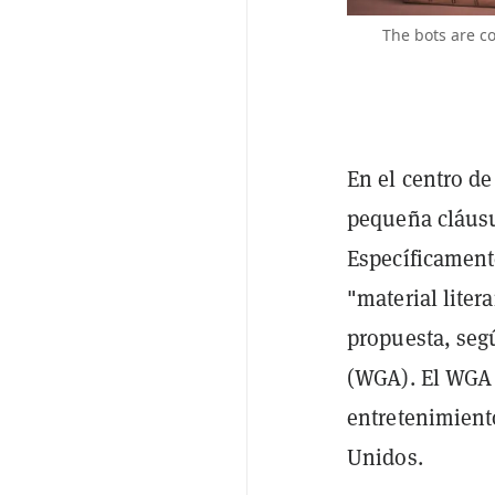
The bots are co
En el centro de
pequeña cláusu
Específicament
"material liter
propuesta, segú
(WGA). El WGA 
entretenimient
Unidos.