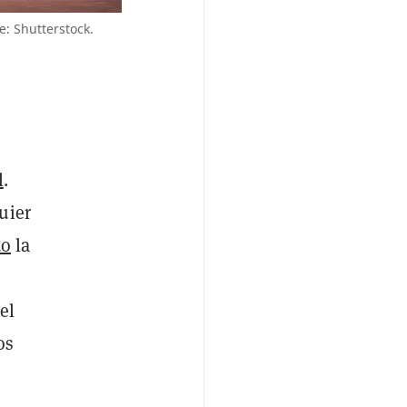
e: Shutterstock.
l
.
uier
do
la
el
os