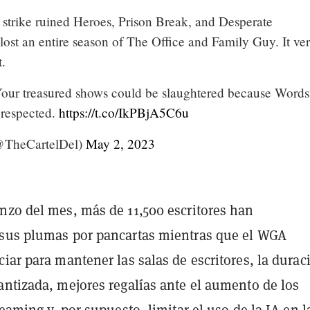
 strike ruined Heroes, Prison Break, and Desperate
ost an entire season of The Office and Family Guy. It ve
t.
 Your treasured shows could be slaughtered because Word
 respected.
https://t.co/IkPBjA5C6u
@TheCartelDel)
May 2, 2023
nzo del mes, más de 11,500 escritores han
sus plumas por pancartas mientras que el WGA
iar para mantener las salas de escritores, la durac
antizada, mejores regalías ante el aumento de los
reaming y, por supuesto, limitar el uso de la IA en l