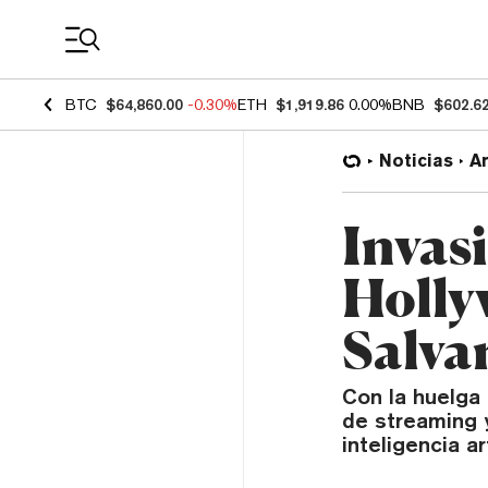
Coin Prices
BTC
$64,860.00
-0.30%
ETH
$1,919.86
0.00%
BNB
$602.6
Noticias
Ar
Invas
Holly
Salvar
Con la huelga 
de streaming y
inteligencia art