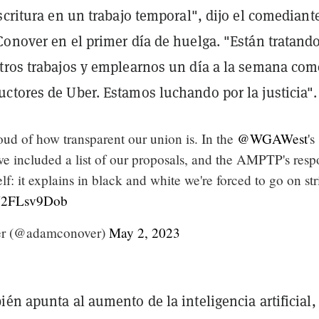
scritura en un trabajo temporal", dijo el comediant
Conover en el primer día de huelga. "Están tratand
tros trabajos y emplearnos un día a la semana com
ctores de Uber. Estamos luchando por la justicia".
oud of how transparent our union is. In the
@WGAWest
's
 included a list of our proposals, and the AMPTP's resp
lf: it explains in black and white we're forced to go on str
/U2FLsv9Dob
r (@adamconover)
May 2, 2023
én apunta al aumento de la inteligencia artificial,