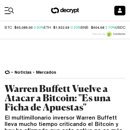
Coin Prices
$65,089.00
$1,922.69
$604.68
$
BTC
0.30%
ETH
0.20%
BNB
2.70%
USDC
Price data by
Noticias
Mercados
Warren Buffett Vuelve a
Atacar a Bitcoin: "Es una
Ficha de Apuestas"
El multimillonario inversor Warren Buffett
lleva mucho tiempo criticando el Bitcoin y