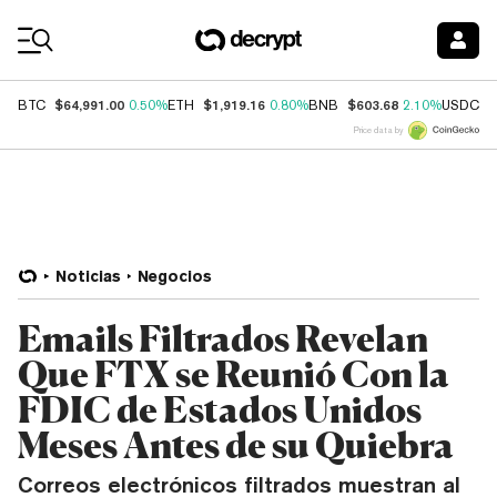
Coin Prices
$64,991.00
$1,919.16
$603.68
$
BTC
0.50%
ETH
0.80%
BNB
2.10%
USDC
Price data by
Noticias
Negocios
Emails Filtrados Revelan
Que FTX se Reunió Con la
FDIC de Estados Unidos
Meses Antes de su Quiebra
Correos electrónicos filtrados muestran al