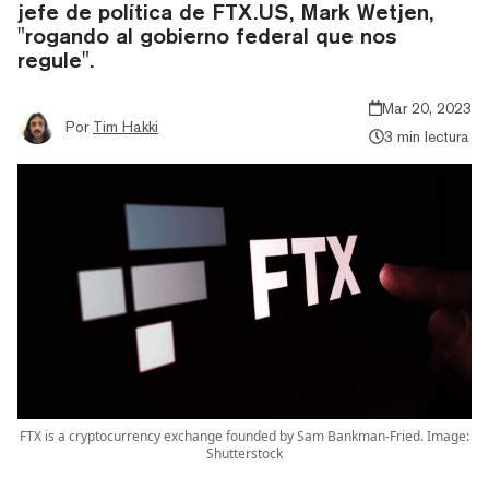
jefe de política de FTX.US, Mark Wetjen,
"rogando al gobierno federal que nos
regule".
Mar 20, 2023
Por
Tim Hakki
3 min lectura
FTX is a cryptocurrency exchange founded by Sam Bankman-Fried. Image:
Shutterstock