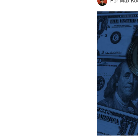
Por
Max Ko