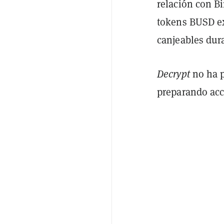
relación con B
tokens BUSD ex
canjeables dur
Decrypt
no ha p
preparando acc