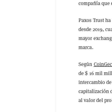
compañía que d
Paxos Trust ha
desde 2019, cu
mayor exchang
marca.
Según
CoinGe
de $ 16 mil mi
intercambio de 
capitalización
al valor del pr