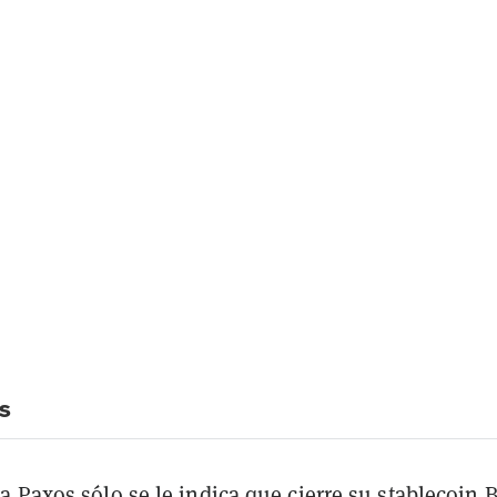
s
a Paxos sólo se le indica que cierre su stablecoin 