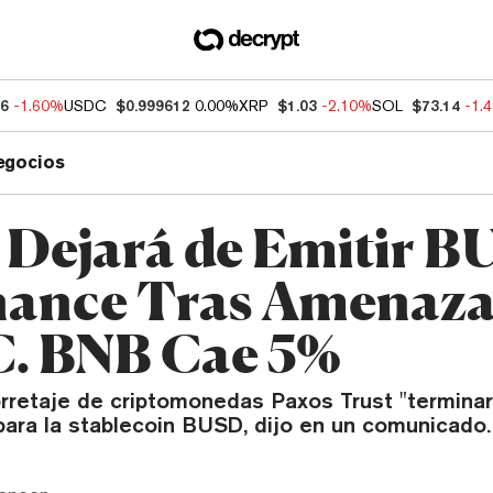
66
-1.60%
USDC
$0.999612
0.00%
XRP
$1.03
-2.10%
SOL
$73.14
-1.
egocios
 Dejará de Emitir 
nance Tras Amenaza
C. BNB Cae 5%
orretaje de criptomonedas Paxos Trust "terminar
para la stablecoin BUSD, dijo en un comunicado.