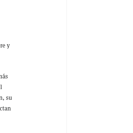
re y
más
l
n, su
ctan