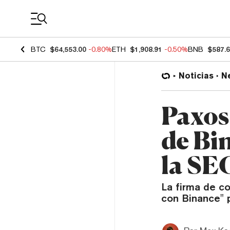
Coin Prices
BTC
$64,553.00
-0.80%
ETH
$1,908.91
-0.50%
BNB
$587.
Noticias
N
Paxos
de Bi
la SE
La firma de c
con Binance" 