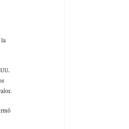
 la
.UU.
os
alor.
firmó