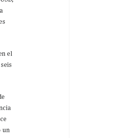
 a
es
en el
 seis
de
ncia
nce
ó un