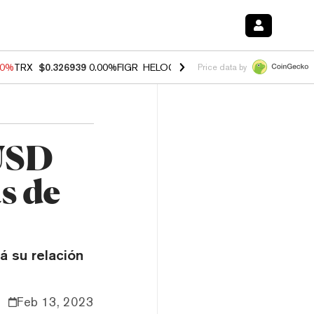
40%
TRX
$0.326939
0.00%
FIGR_HELOC
$1.035
1.50%
HYPE
$56.23
-
Price data by
BUSD
s de
á su relación
Feb 13, 2023