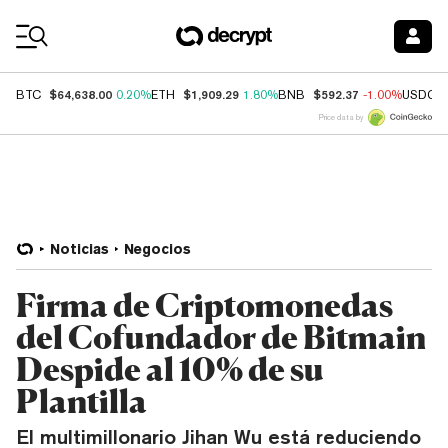
Coin Prices
$64,638.00
$1,909.29
$592.37
BTC
0.20%
ETH
1.80%
BNB
-1.00%
USDC
Price data by
Noticias
Negocios
Firma de Criptomonedas
del Cofundador de Bitmain
Despide al 10% de su
Plantilla
El multimillonario Jihan Wu está reduciendo