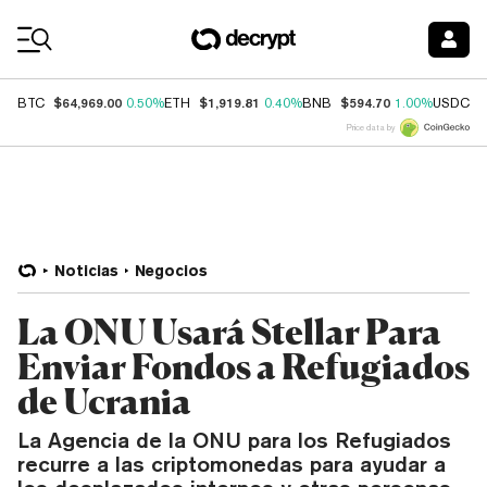
Coin Prices
$64,969.00
$1,919.81
$594.70
$
BTC
0.50%
ETH
0.40%
BNB
1.00%
USDC
Price data by
Noticias
Negocios
La ONU Usará Stellar Para
Enviar Fondos a Refugiados
de Ucrania
La Agencia de la ONU para los Refugiados
recurre a las criptomonedas para ayudar a