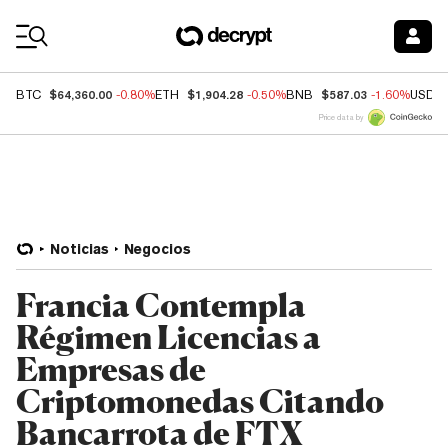
Coin Prices
$64,360.00
$1,904.28
$587.03
BTC
-0.80%
ETH
-0.50%
BNB
-1.60%
USDC
Price data by
Noticias
Negocios
Francia Contempla
Régimen Licencias a
Empresas de
Criptomonedas Citando
Bancarrota de FTX