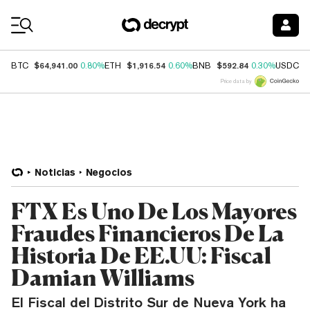
Coin Prices
$64,941.00
$1,916.54
$592.84
$
BTC
0.80%
ETH
0.60%
BNB
0.30%
USDC
Price data by
Noticias
Negocios
FTX Es Uno De Los Mayores
Fraudes Financieros De La
Historia De EE.UU: Fiscal
Damian Williams
El Fiscal del Distrito Sur de Nueva York ha