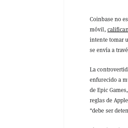
Coinbase no est
móvil,
califica
intente tomar u
se envía a trav
La controvertid
enfurecido a m
de Epic Games,
reglas de Appl
"debe ser dete