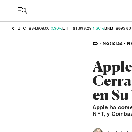
Coin Prices
BTC
$64,508.00
0.30%
ETH
$1,896.28
1.30%
BNB
$593.50
Noticias
N
Apple
Cerra
en Su
Apple ha come
NFT, y Coinba