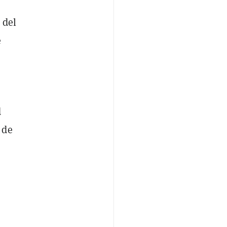
 del
e
d
 de