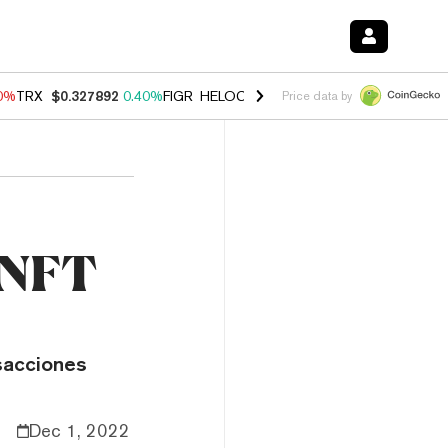
90%
TRX
$0.327892
0.40%
FIGR_HELOC
$1.033
3.00%
HYPE
$56.19
1
Price data by
 NFT
sacciones
Dec 1, 2022