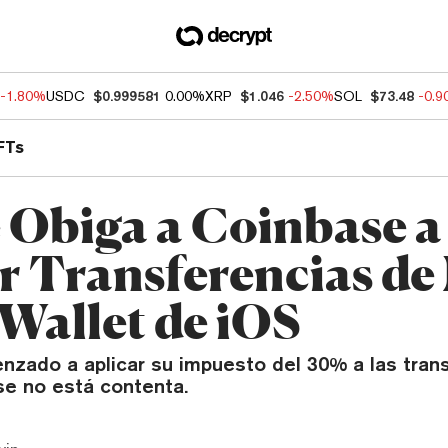
-1.80%
USDC
$0.999581
0.00%
XRP
$1.046
-2.50%
SOL
$73.48
-0.
FTs
 Obiga a Coinbase a
r Transferencias de
 Wallet de iOS
nzado a aplicar su impuesto del 30% a las tran
se no está contenta.