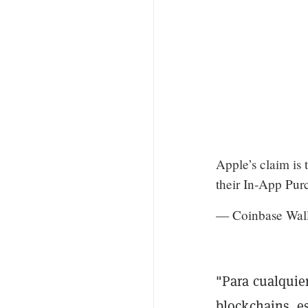
Apple’s claim is 
their In-App Purc
— Coinbase Wal
"Para cualquie
blockchains, es