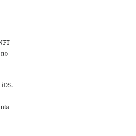
 NFT
 no
 iOS.
enta