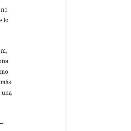
 no
e lo
um,
 una
como
n más
r una
H—