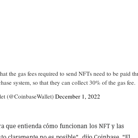
that the gas fees required to send NFTs need to be paid t
hase system, so that they can collect 30% of the gas fee.
let (@CoinbaseWallet)
December 1, 2022
ra que entienda cómo funcionan los NFT y las
to claramente no es posible", dijo Coinbase. "El