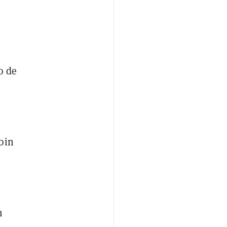
o de
oin
n