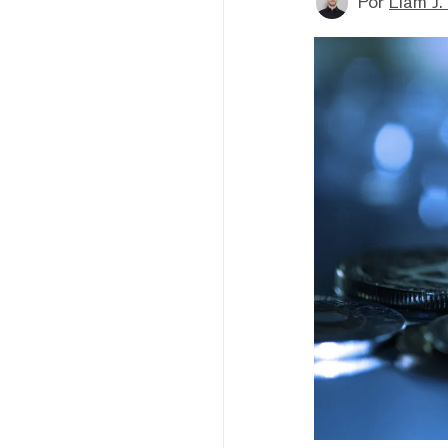
Por
Liam J. 