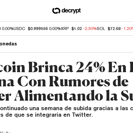
8
0.00%
USDC
$0.999556
0.00%
XRP
$1.02
-2.30%
SOL
$72.68
-1.2
onedas
oin Brinca 24% En 
na Con Rumores de
er Alimentando la S
ontinuado una semana de subida gracias a las 
 de que se integraría en Twitter.