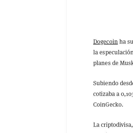
Dogecoin
ha su
la especulació
planes de Musk
Subiendo desde
cotizaba a 0,1
CoinGecko.
La criptodivisa