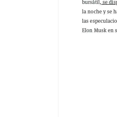
bursátil
, se di
la noche y se h
las especulaci
Elon Musk en s