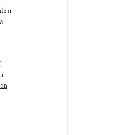
ado a
la
l
un
ión