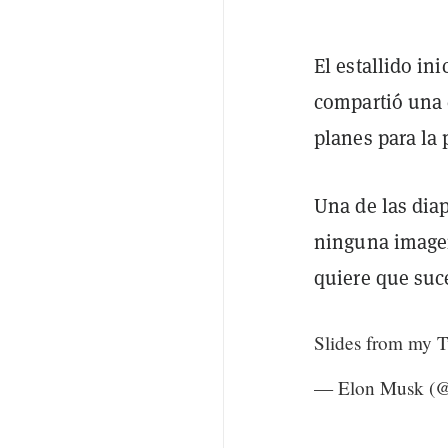
El estallido i
compartió una c
planes para la 
Una de las dia
ninguna imagen
quiere que suc
Slides from my T
— Elon Musk (