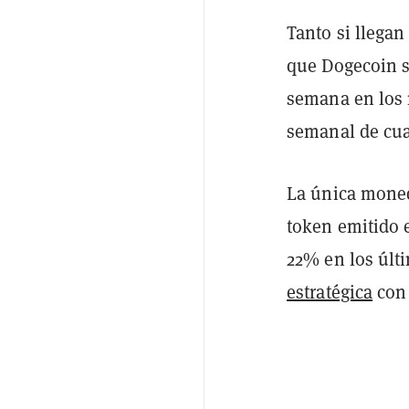
Tanto si llega
que Dogecoin s
semana en los 
semanal de cua
La única moned
token emitido 
22% en los últ
estratégica
con 