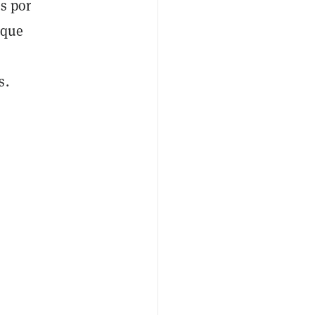
s por
 que
r
s.