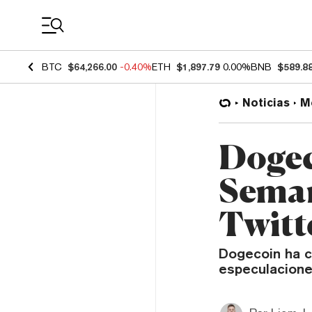
Coin Prices
BTC
$64,266.00
-0.40%
ETH
$1,897.79
0.00%
BNB
$589.8
Noticias
M
Dogec
Sema
Twitt
Dogecoin ha c
especulaciones