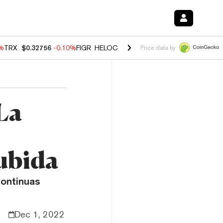
0%
TRX
$0.32756
-0.10%
FIGR_HELOC
$1.035
0.20%
HYPE
$55.63
-0.
Price data by
La
ubida
continuas
Dec 1, 2022