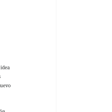
 idea
s
nuevo
ión