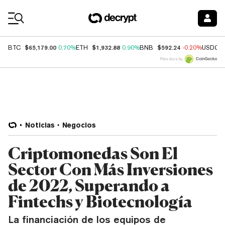
Coin Prices
$65,179.00
$1,932.88
$592.24
BTC
0.70%
ETH
0.90%
BNB
-0.20%
USDC
Price data by
Noticias
Negocios
Criptomonedas Son El
Sector Con Más Inversiones
de 2022, Superando a
Fintechs y Biotecnología
La financiación de los equipos de