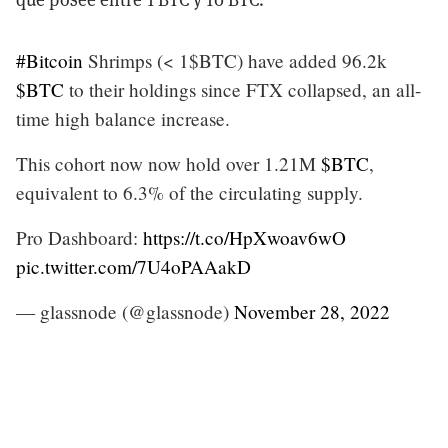
#Bitcoin
Shrimps (< 1$BTC) have added 96.2k
$BTC
to their holdings since FTX collapsed, an all-
time high balance increase.
This cohort now now hold over 1.21M
$BTC
,
equivalent to 6.3% of the circulating supply.
Pro Dashboard:
https://t.co/HpXwoav6wO
pic.twitter.com/7U4oPAAakD
— glassnode (@glassnode)
November 28, 2022