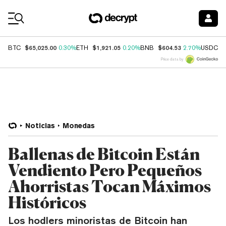
Coin Prices
$65,025.00
$1,921.05
$604.53
$
BTC
0.30%
ETH
0.20%
BNB
2.70%
USDC
Price data by
Noticias
Monedas
Ballenas de Bitcoin Están
Vendiento Pero Pequeños
Ahorristas Tocan Máximos
Históricos
Los hodlers minoristas de Bitcoin han