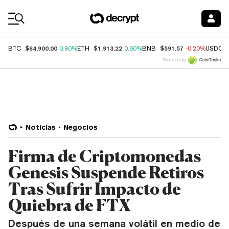
Coin Prices
$64,900.00
$1,913.22
$591.57
BTC
0.80%
ETH
0.60%
BNB
-0.20%
USDC
Price data by
Noticias
Negocios
Firma de Criptomonedas
Genesis Suspende Retiros
Tras Sufrir Impacto de
Quiebra de FTX
Después de una semana volátil en medio de