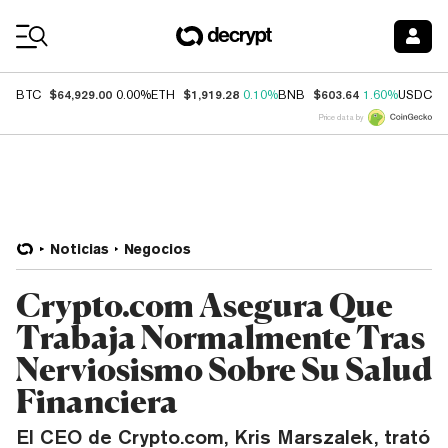
Coin Prices
$64,929.00
$1,919.28
$603.64
$
BTC
0.00%
ETH
0.10%
BNB
1.60%
USDC
Price data by
Noticias
Negocios
Crypto.com Asegura Que
Trabaja Normalmente Tras
Nerviosismo Sobre Su Salud
Financiera
El CEO de Crypto.com, Kris Marszalek, trató