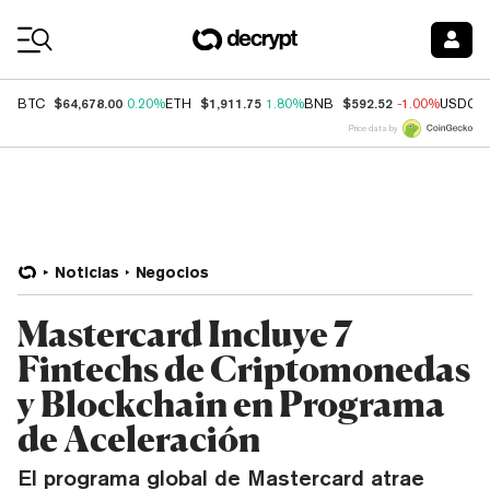
Coin Prices
$64,678.00
$1,911.75
$592.52
BTC
0.20%
ETH
1.80%
BNB
-1.00%
USDC
Price data by
Noticias
Negocios
Mastercard Incluye 7
Fintechs de Criptomonedas
y Blockchain en Programa
de Aceleración
El programa global de Mastercard atrae