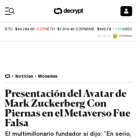
Coin Prices
$64,784.00
$1,916.46
$602.78
BTC
-0.20%
ETH
0.00%
BNB
1.70%
USDC
Price data by
Noticias
Monedas
Presentación del Avatar de
Mark Zuckerberg Con
Piernas en el Metaverso Fue
Falsa
El multimillonario fundador sí dijo: "En serio,