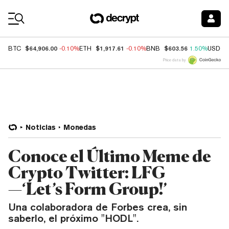
Coin Prices
$64,906.00
$1,917.61
$603.56
BTC
-0.10%
ETH
-0.10%
BNB
1.50%
USDC
Price data by
Noticias
Monedas
Conoce el Último Meme de
Crypto Twitter: LFG
—‘Let’s Form Group!’
Una colaboradora de Forbes crea, sin
saberlo, el próximo "HODL".