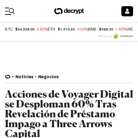
Coin Prices
$64,568.00
$1,910.60
$588.30
BTC
-0.80%
ETH
-0.50%
BNB
-1.60%
USDC
Price data by
Noticias
Negocios
Acciones de Voyager Digital
se Desploman 60% Tras
Revelación de Préstamo
Impago a Three Arrows
Capital