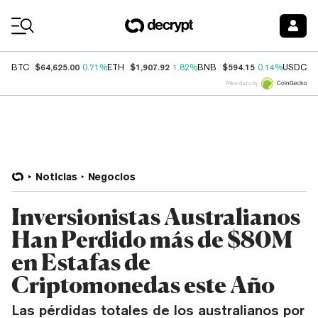
Coin Prices
$64,625.00
$1,907.92
$594.15
$
BTC
0.71%
ETH
1.82%
BNB
0.14%
USDC
Price data by
Noticias
Negocios
Inversionistas Australianos
Han Perdido más de $80M
en Estafas de
Criptomonedas este Año
Las pérdidas totales de los australianos por