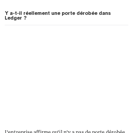
Y a-t-il réellement une porte dérobée dans
Ledger ?
L'entreprise affirme qu'il n'y a pas de porte dérobée