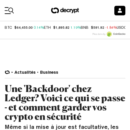
Coin Prices
$64,455.00
$1,895.82
$591.92
BTC
0.14%
ETH
1.19%
BNB
-1.84%
USDC
Price data by
Actualités
Business
Une 'Backdoor' chez
Ledger? Voici ce qui se passe
- et comment garder vos
crypto en sécurité
Même si la mise à jour est facultative, les