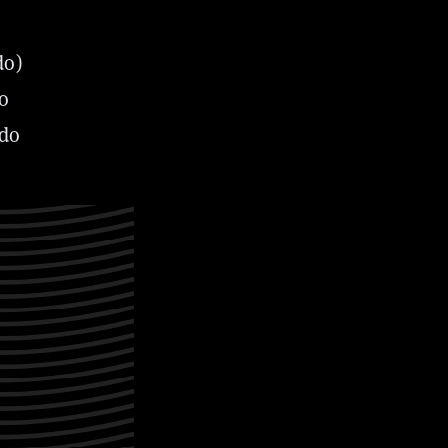
do)
ro
ndo