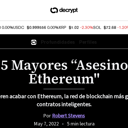
8
0.00%
USDC
$0.999556
0.00%
XRP
$1.02
-2.30%
SOL
$72.68
-1.2
Profundidades
Perfiles
 5 Mayores “Asesino
Ethereum"
ren acabar con Ethereum, la red de blockchain más 
contratos inteligentes.
Por
Robert Stevens
May 7, 2022
5 min lectura