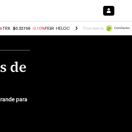
0%
TRX
$0.32756
-0.10%
FIGR_HELOC
$1.035
0.20%
HYPE
$55.63
-0.
Price data by
s de
grande para