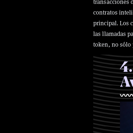
transacciones d
contratos inte
principal. Los 
las llamadas p
token, no sólo
4
.
A