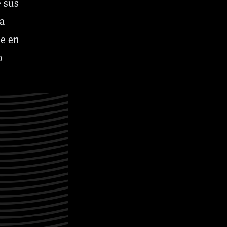
e sus
na
se en
o