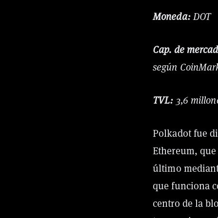
Moneda:
DOT
Cap. de mercad
según CoinMar
TVL:
3,6 millon
Polkadot fue d
Ethereum, que 
último mediant
que funciona co
centro de la b