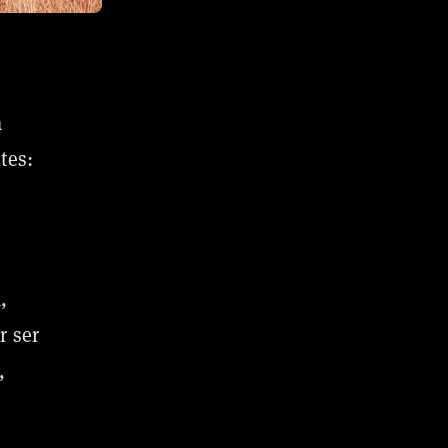
a
tes:
.
,
r ser
,