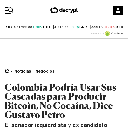
Coin Prices
$64,935.00
$1,916.33
$593.15
BTC
0.30%
ETH
0.20%
BNB
-0.20%
USDC
Price data by
Noticias
Negocios
Colombia Podría Usar Sus
Cascadas para Producir
Bitcoin, No Cocaína, Dice
Gustavo Petro
El senador izquierdista y ex candidato