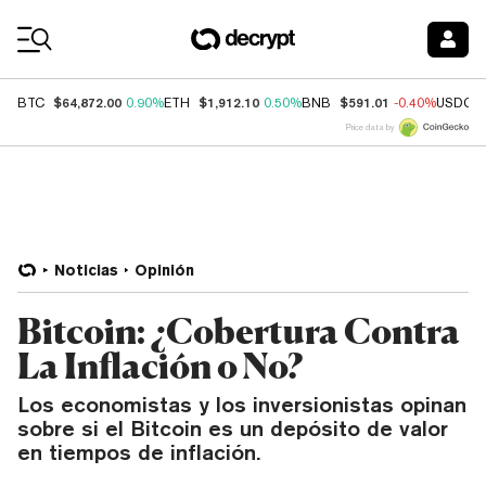
Coin Prices
$64,872.00
$1,912.10
$591.01
BTC
0.90%
ETH
0.50%
BNB
-0.40%
USDC
Price data by
Noticias
Opinión
Bitcoin: ¿Cobertura Contra
La Inflación o No?
Los economistas y los inversionistas opinan
sobre si el Bitcoin es un depósito de valor
en tiempos de inflación.