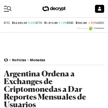
Coin Prices
$64,692.00
$1,913.89
$592.88
BTC
0.50%
ETH
2.10%
BNB
-1.30%
USDC
Price data by
Noticias
Monedas
Argentina Ordena a
Exchanges de
Criptomonedas a Dar
Reportes Mensuales de
Usuarios