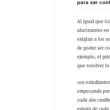
para ser con
Al igual que G
alucinantes en
exigían a los s
de poder ser co
ejemplo, el pr
que resolver l
100 estudiantes
empezando por el
cada dos casill
estado de cada t