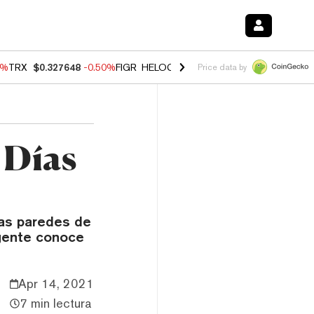
0%
TRX
$0.327648
-0.50%
FIGR_HELOC
$1.035
0.20%
HYPE
$55.59
-
Price data by
 Días
las paredes de
 gente conoce
Apr 14, 2021
7 min lectura