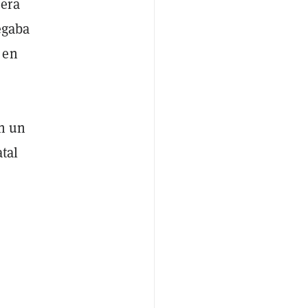
era
egaba
 en
en un
tal