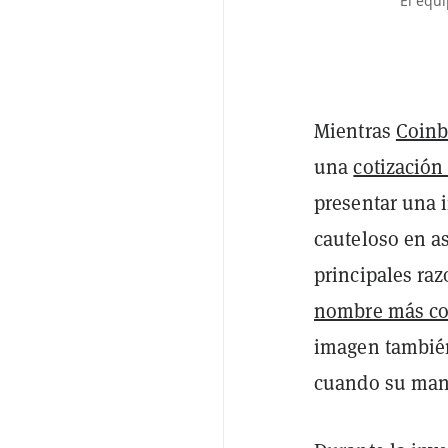
El equ
Mientras
Coinb
una
cotización
presentar una 
cauteloso en as
principales raz
nombre más c
imagen también
cuando su mantr