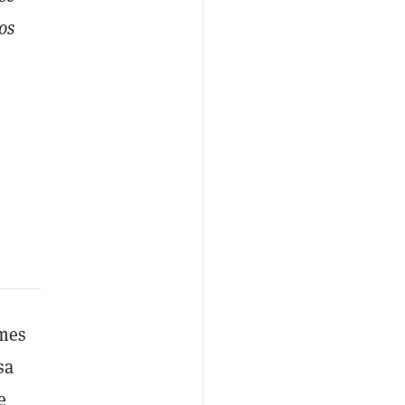
os
rmes
sa
e