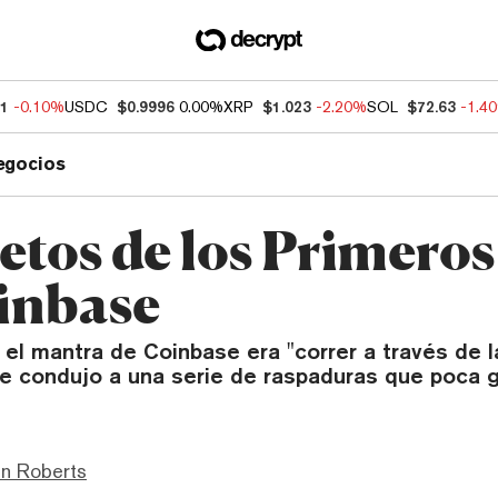
11
-0.10%
USDC
$0.9996
0.00%
XRP
$1.023
-2.20%
SOL
$72.63
-1.4
egocios
etos de los Primeros
inbase
, el mantra de Coinbase era "correr a través de 
que condujo a una serie de raspaduras que poca
hn Roberts