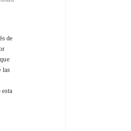
Commons
vés de
or
oque
 las
 esta