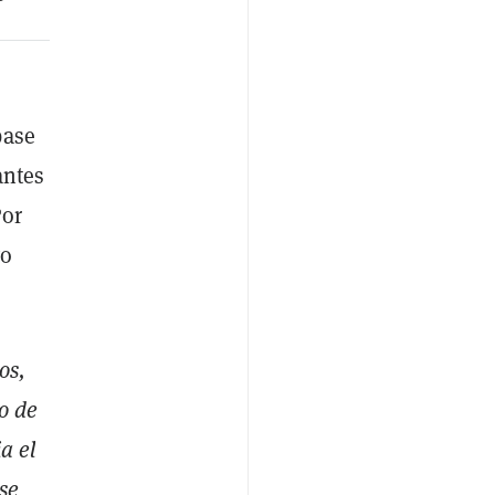
base
antes
Por
vo
os,
no de
a el
 se