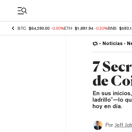
Coin Prices
BTC
$64,290.00
-0.30%
ETH
$1,897.94
-0.20%
BNB
$593.
Noticias
N
7 Secr
de Co
En sus inicios
ladrillo"—lo 
hoy en día.
Por
Jeff Jo