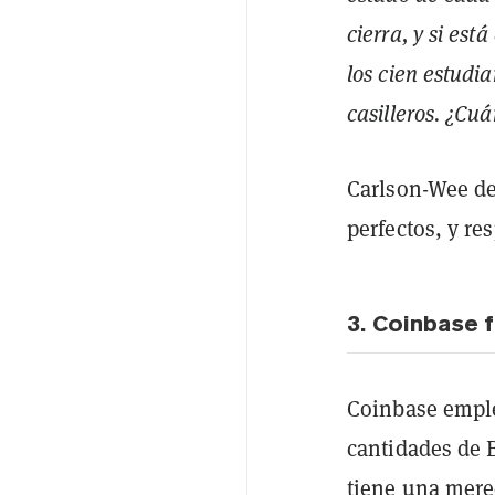
cierra, y si est
los cien estudi
casilleros. ¿Cuá
Carlson-Wee d
perfectos, y re
3. Coinbase 
Coinbase emple
cantidades de 
tiene una mere