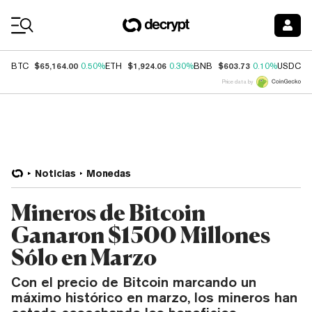
Coin Prices
$65,164.00
$1,924.06
$603.73
$
BTC
0.50%
ETH
0.30%
BNB
0.10%
USDC
Price data by
Noticias
Monedas
Mineros de Bitcoin
Ganaron $1500 Millones
Sólo en Marzo
Con el precio de Bitcoin marcando un
máximo histórico en marzo, los mineros han