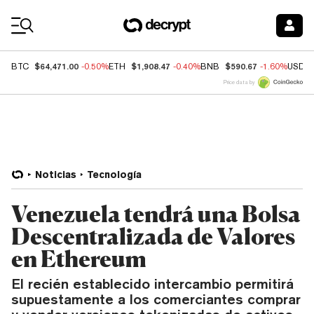
Coin Prices
$64,471.00
$1,908.47
$590.67
BTC
-0.50%
ETH
-0.40%
BNB
-1.60%
USDC
Price data by
Noticias
Tecnología
Venezuela tendrá una Bolsa
Descentralizada de Valores
en Ethereum
El recién establecido intercambio permitirá
supuestamente a los comerciantes comprar