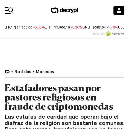
Coin Prices
$64,305.00
$1,900.19
$587.04
BTC
-0.60%
ETH
-0.30%
BNB
-1.40%
USDC
Price data by
Noticias
Monedas
Estafadores pasan por
pastores religiosos en
fraude de criptomonedas
Las estafas de caridad que operan bajo el
disfraz de la religión son bastante comunes.