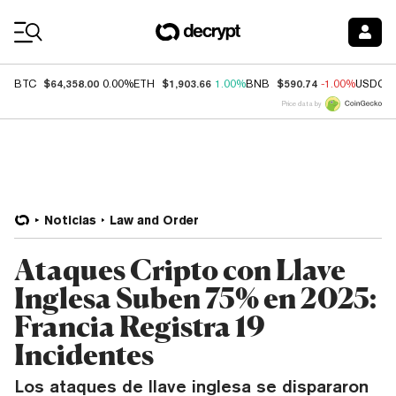
Coin Prices
$64,358.00
$1,903.66
$590.74
BTC
0.00%
ETH
1.00%
BNB
-1.00%
USDC
Price data by
Noticias
Law and Order
Ataques Cripto con Llave
Inglesa Suben 75% en 2025:
Francia Registra 19
Incidentes
Los ataques de llave inglesa se dispararon