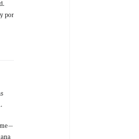
d.
y por
e
e
as
.
orme—
mana