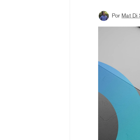
Por
Mat Di 