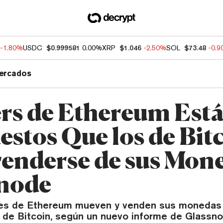
-1.80%
USDC
$0.999581
0.00%
XRP
$1.046
-2.50%
SOL
$73.48
-0.
ercados
rs de Ethereum Est
estos Que los de Bit
enderse de sus Mon
node
es de Ethereum mueven y venden sus moneda
s de Bitcoin, según un nuevo informe de Glassno