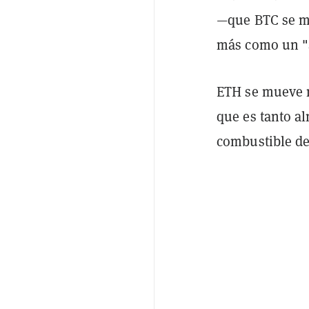
—que BTC se m
más como un "a
ETH se mueve m
que es tanto a
combustible de 