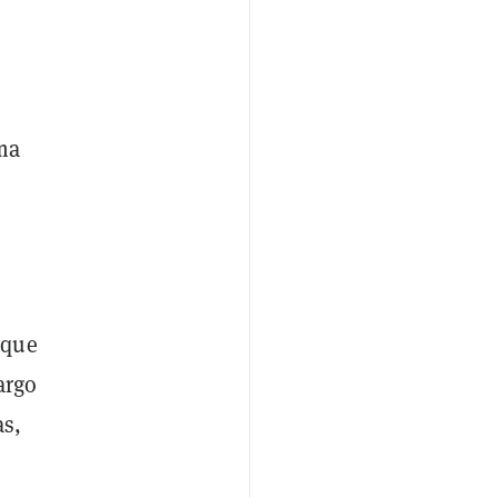
ama
 que
argo
as,