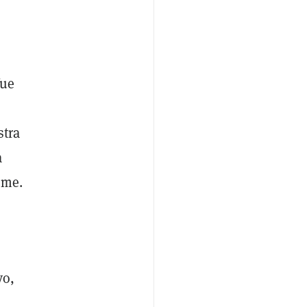
fue
stra
a
rme.
vo,