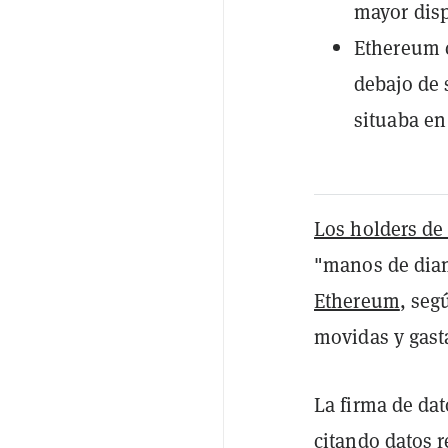
mayor disp
Ethereum c
debajo de 
situaba en
Los holders de
"manos de dia
Ethereum
, seg
movidas y gast
La firma de da
citando datos 