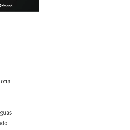
ciona
iguas
ndo