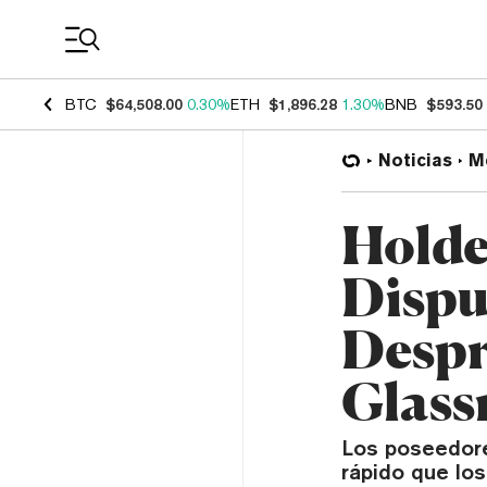
Coin Prices
BTC
$64,508.00
0.30%
ETH
$1,896.28
1.30%
BNB
$593.50
Noticias
M
Holde
Dispu
Despr
Glass
Los poseedor
rápido que lo