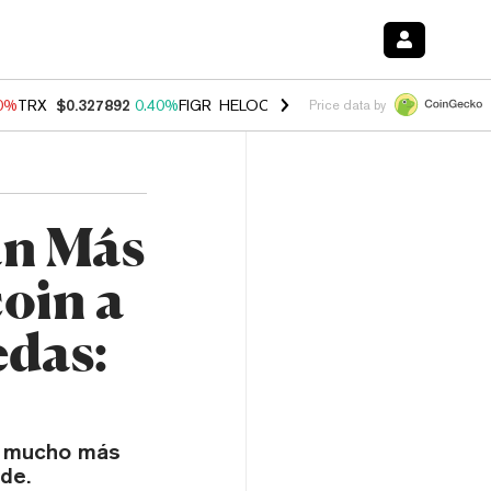
90%
TRX
$0.327892
0.40%
FIGR_HELOC
$1.033
3.00%
HYPE
$56.19
1
Price data by
án Más
coin a
edas:
s mucho más
de.