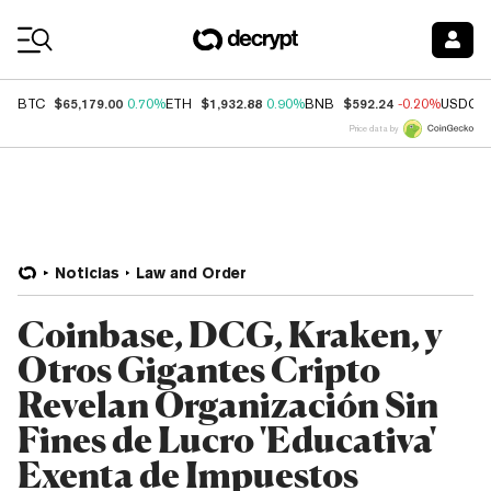
Coin Prices
$65,179.00
$1,932.88
$592.24
BTC
0.70%
ETH
0.90%
BNB
-0.20%
USDC
Price data by
Noticias
Law and Order
Coinbase, DCG, Kraken, y
Otros Gigantes Cripto
Revelan Organización Sin
Fines de Lucro 'Educativa'
Exenta de Impuestos