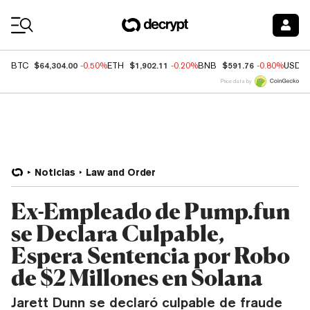
Coin Prices
$64,304.00
$1,902.11
$591.76
BTC
-0.50%
ETH
-0.20%
BNB
-0.80%
USDC
Price data by
Noticias
Law and Order
Ex-Empleado de Pump.fun
se Declara Culpable,
Espera Sentencia por Robo
de $2 Millones en Solana
Jarett Dunn se declaró culpable de fraude