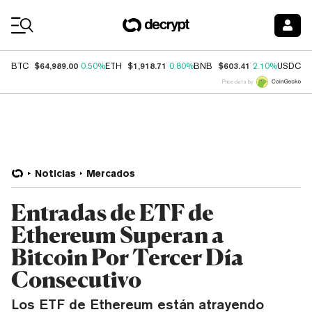
Coin Prices
$64,989.00
$1,918.71
$603.41
$
BTC
0.50%
ETH
0.80%
BNB
2.10%
USDC
Price data by
Noticias
Mercados
Entradas de ETF de
Ethereum Superan a
Bitcoin Por Tercer Día
Consecutivo
Los ETF de Ethereum están atrayendo